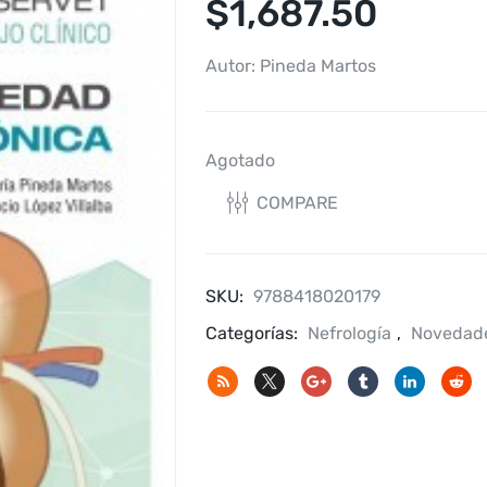
$
1,687.50
Autor: Pineda Martos
Agotado
COMPARE
SKU:
9788418020179
Categorías:
Nefrología
,
Novedad