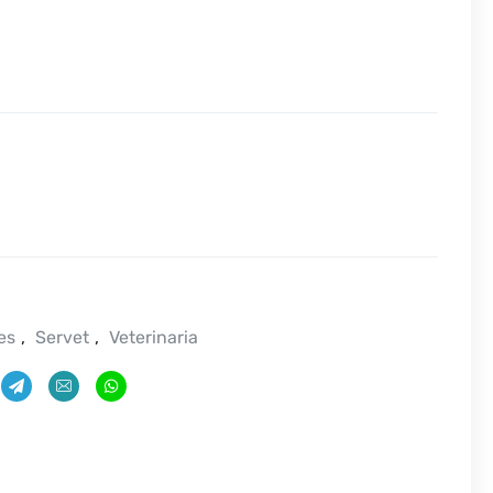
es
,
Servet
,
Veterinaria