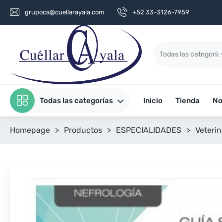
grupoca@cuellarayala.com
+52 33-3126-7959
Todas las categorías
Inicio
Tienda
No
Homepage
>
Productos
>
ESPECIALIDADES
>
Veterin