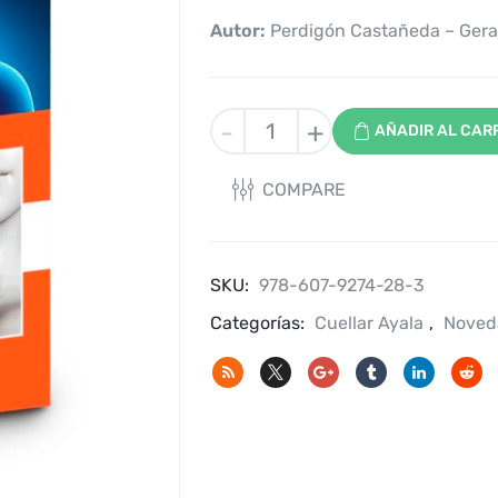
Autor:
Perdigón Castañeda – Gerar
Atlas
-
+
AÑADIR AL CAR
de
Patológia
COMPARE
Tiroidea
cantidad
SKU:
978-607-9274-28-3
Categorías:
Cuellar Ayala
,
Noved