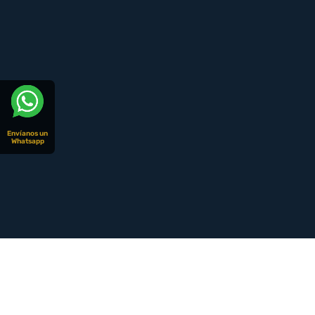
Envíanos un
Whatsapp
© CopyRight 2026 | Todos los derechos reservados | Dise