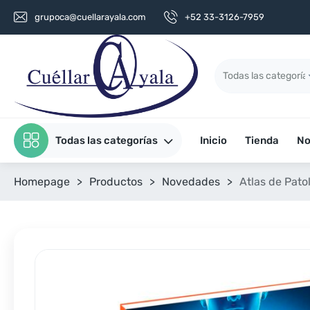
grupoca@cuellarayala.com
+52 33-3126-7959
Todas las categorías
Inicio
Tienda
No
Homepage
>
Productos
>
Novedades
>
Atlas de Pato