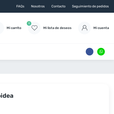
FAQs
Nosotros
Contacto
Seguimiento de pedidos
0
Mi carrito
Mi lista de deseos
Mi cuenta
oidea