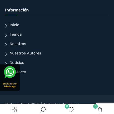
Información
Inicio
Tienda
Nosotros
Nuestros Autores
Noticias
Contacto
Envíanos un
Whatsapp
© CopyRight 2026 | Todos los derechos
0
0
reservados | Diseñado para Cuellar Ayala