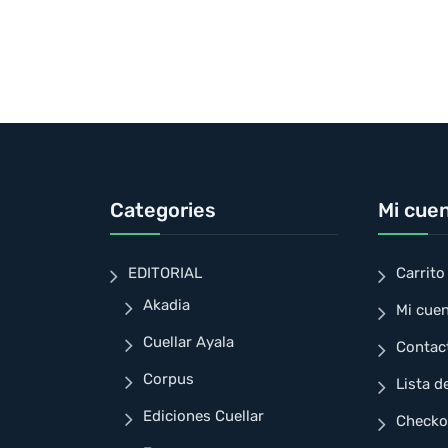
Categories
Mi cue
EDITORIAL
Carrito
Akadia
Mi cue
Cuellar Ayala
Contac
Corpus
Lista d
Ediciones Cuellar
Checko