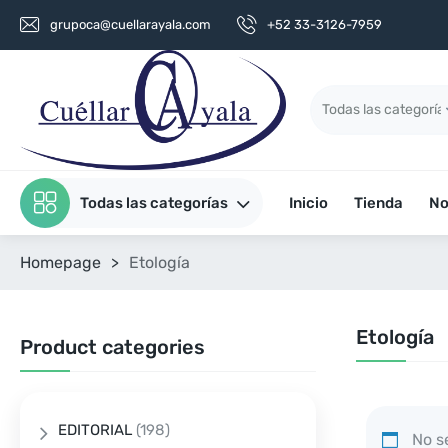
grupoca@cuellarayala.com
+52 33-3126-7959
Todas las categorías
Inicio
Tienda
No
Homepage
>
Etología
Etología
Product categories
EDITORIAL
(198)
No se