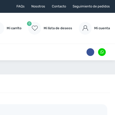
FAQs
Nosotros
Contacto
Seguimiento de pedidos
0
Mi carrito
Mi lista de deseos
Mi cuenta