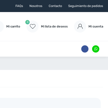
FAQs
Nosotros
Contacto
Seguimiento de pedidos
0
Mi carrito
Mi lista de deseos
Mi cuenta