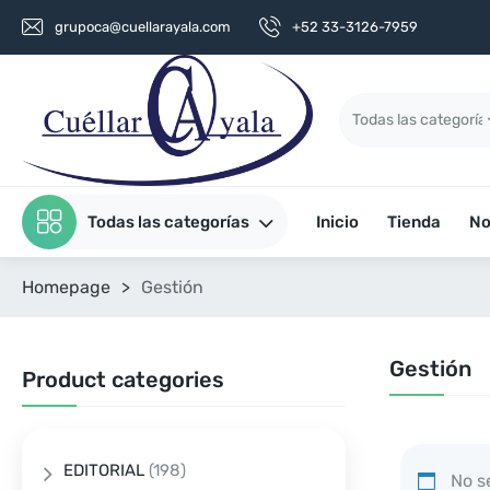
grupoca@cuellarayala.com
+52 33-3126-7959
Todas las categorías
Inicio
Tienda
No
Homepage
>
Gestión
Gestión
Product categories
EDITORIAL
(198)
No se