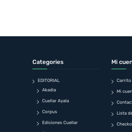
Categories
Mi cue
EDITORIAL
Carrito
Akadia
Mi cue
Cuellar Ayala
Contac
Corpus
Lista d
Ediciones Cuellar
Checko