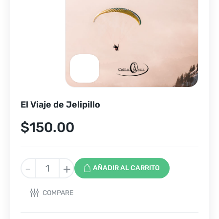
El Viaje de Jelipillo
$
150.00
El
-
+
AÑADIR AL CARRITO
Viaje
de
COMPARE
Jelipillo
cantidad