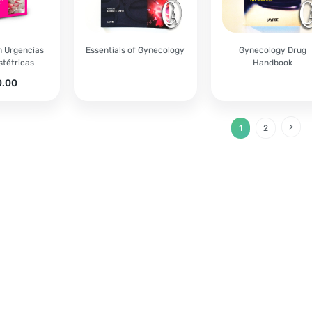
n Urgencias
Essentials of Gynecology
Gynecology Drug
tétricas
Handbook
0.00
1
2