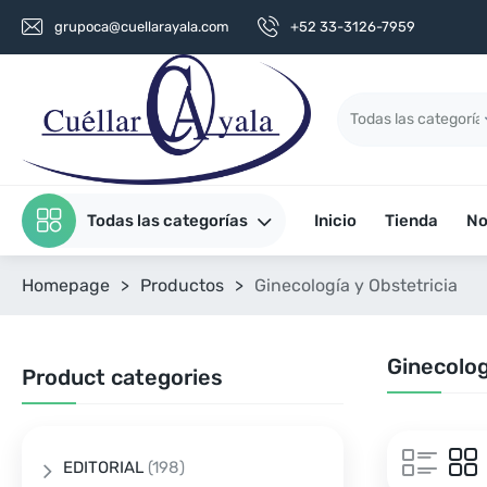
grupoca@cuellarayala.com
+52 33-3126-7959
Todas las categorías
Inicio
Tienda
No
Homepage
>
Productos
>
Ginecología y Obstetricia
Ginecolog
Product categories
EDITORIAL
(198)