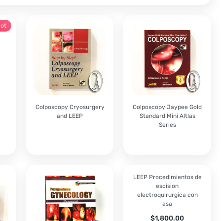
ot
y
Colposcopy Cryosurgery
Colposcopy Jaypee Gold
and LEEP
Standard Mini Altlas
Series
LEEP Procedimientos de
escision
electroquirurgica con
asa
$
1,800.00