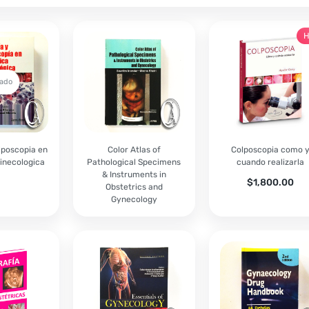
H
ado
olposcopia en
Color Atlas of
Colposcopia como 
Ginecologica
Pathological Specimens
cuando realizarla
& Instruments in
$
1,800.00
Obstetrics and
Gynecology