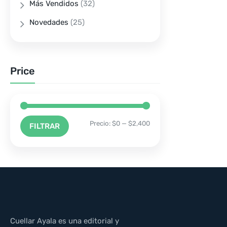
Más Vendidos
(32)
Novedades
(25)
Price
Precio:
$0
—
$2,400
FILTRAR
Cuellar Ayala es una editorial y