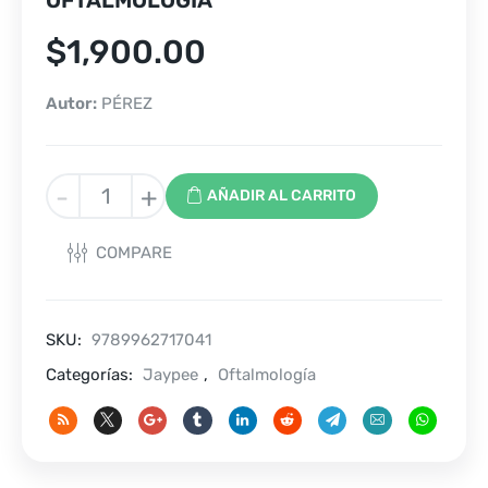
$
1,900.00
Autor:
PÉREZ
MANUAL
-
+
AÑADIR AL CARRITO
PRÁCTICO
DE
COMPARE
OFTALMOLOGÍA
cantidad
SKU:
9789962717041
Categorías:
Jaypee
,
Oftalmología