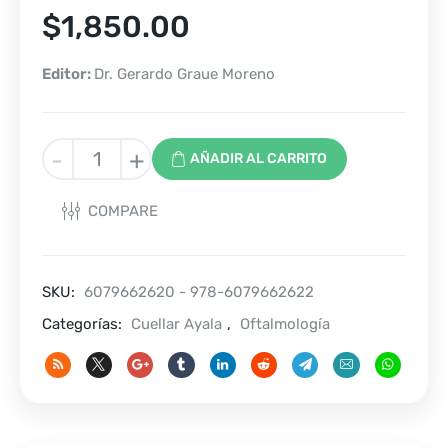
$
1,850.00
Editor:
Dr. Gerardo Graue Moreno
Párpados:
-
+
AÑADIR AL CARRITO
cirugía
funcional
COMPARE
y
cosmética
cantidad
SKU:
6079662620 - 978-6079662622
Categorías:
Cuellar Ayala
,
Oftalmología