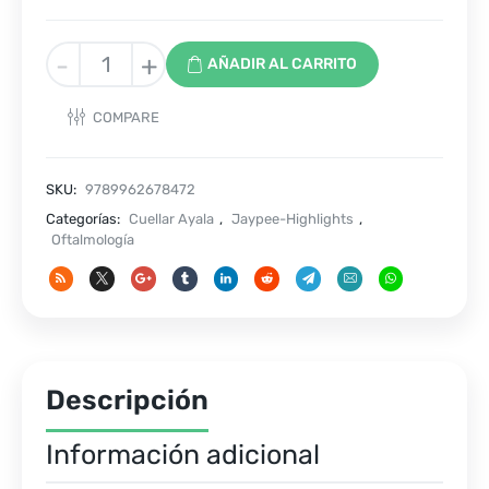
Lectura
-
+
AÑADIR AL CARRITO
de
la
COMPARE
Topografia
por
Pentacam
SKU:
9789962678472
cantidad
Categorías:
Cuellar Ayala
,
Jaypee-Highlights
,
Oftalmología
Descripción
Información adicional