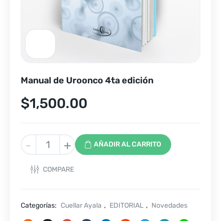
Manual de Uroonco 4ta edición
$
1,500.00
Manual
-
+
AÑADIR AL CARRITO
de
Uroonco
COMPARE
4ta
edición
cantidad
Categorías:
Cuellar Ayala
,
EDITORIAL
,
Novedades