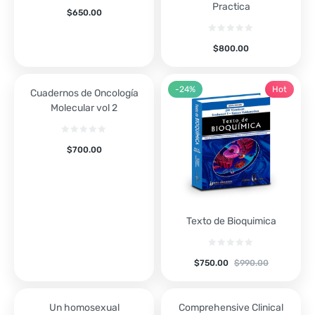
Practica
$
650.00
$
800.00
-24%
Hot
Cuadernos de Oncología
Molecular vol 2
$
700.00
Texto de Bioquimica
$
750.00
$
990.00
Un homosexual
Comprehensive Clinical