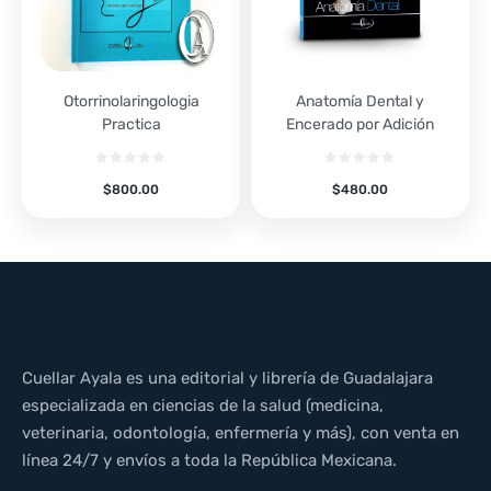
Otorrinolaringologia
Anatomía Dental y
Practica
Encerado por Adición
$
800.00
$
480.00
Cuellar Ayala es una editorial y librería de Guadalajara
especializada en ciencias de la salud (medicina,
veterinaria, odontología, enfermería y más), con venta en
línea 24/7 y envíos a toda la República Mexicana.