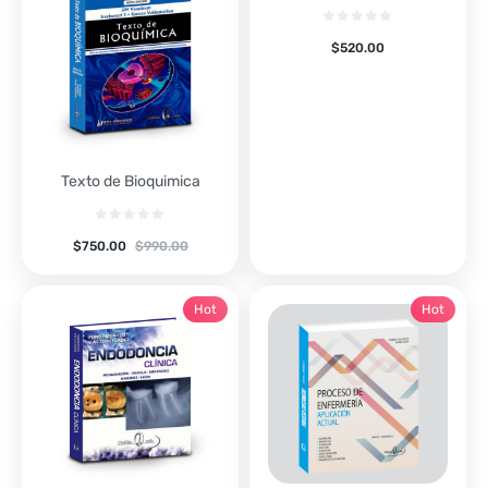
$
520.00
Texto de Bioquimica
$
750.00
$
990.00
Hot
Hot