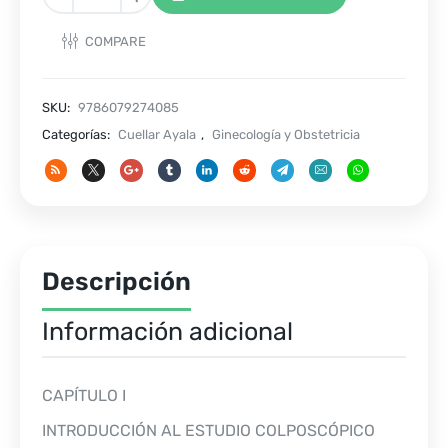
como
y
COMPARE
cuando
realizarla
cantidad
SKU:
9786079274085
Categorías:
Cuellar Ayala
,
Ginecología y Obstetricia
Descripción
Información adicional
CAPÍTULO I
INTRODUCCIÓN AL ESTUDIO COLPOSCÓPICO