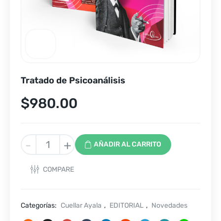
Tratado de Psicoanálisis
$
980.00
Tratado
-
+
AÑADIR AL CARRITO
de
Psicoanálisis
COMPARE
cantidad
Categorías:
Cuellar Ayala
,
EDITORIAL
,
Novedades