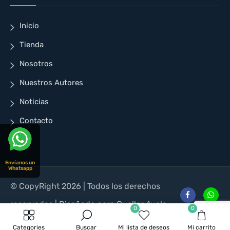
Inicio
Tienda
Nosotros
Nuestros Autores
Noticias
Contacto
Envíanos un
Whatsapp
© CopyRight 2026 | Todos los derechos
reservados | Diseñado para Cuellar Ayala
0
0
Categories
Buscar
Mi lista de deseos
Mi carrito