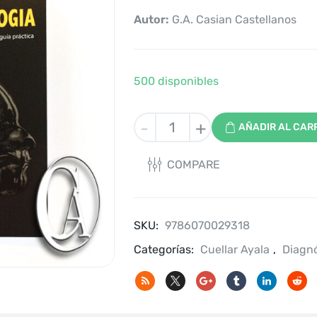
Autor:
G.A. Casian Castellanos
500 disponibles
Gamuts
-
+
AÑADIR AL CAR
en
Neurorradiologia
COMPARE
guia
practica
cantidad
SKU:
9786070029318
Categorías:
Cuellar Ayala
,
Diagnó