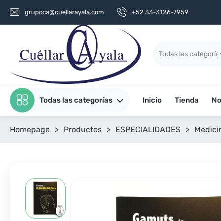
grupoca@cuellarayala.com
+52 33-3126-7959
Todas las categorías
Inicio
Tienda
No
Homepage
>
Productos
>
ESPECIALIDADES
>
Medici