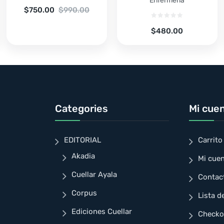
Enfermería
$
750.00
$
990.00
$
480.00
Categories
Mi cue
EDITORIAL
Carrito
Akadia
Mi cue
Cuellar Ayala
Contac
Corpus
Lista d
Ediciones Cuellar
Checko