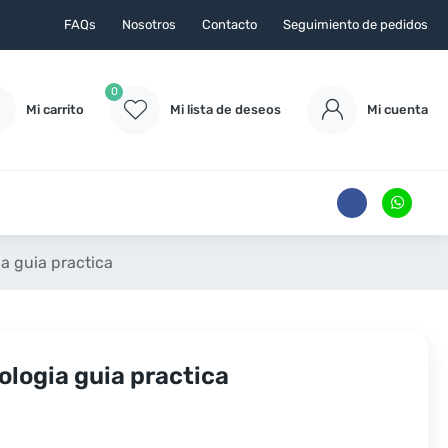
FAQs
Nosotros
Contacto
Seguimiento de pedidos
0
Mi carrito
Mi lista de deseos
Mi cuenta
a guia practica
logia guia practica