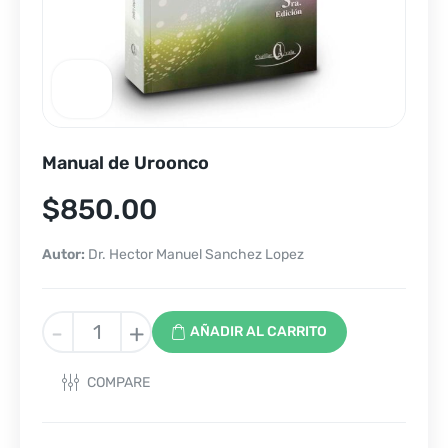
Manual de Uroonco
$
850.00
Autor:
Dr. Hector Manuel Sanchez Lopez
Manual
-
+
AÑADIR AL CARRITO
de
Uroonco
COMPARE
cantidad