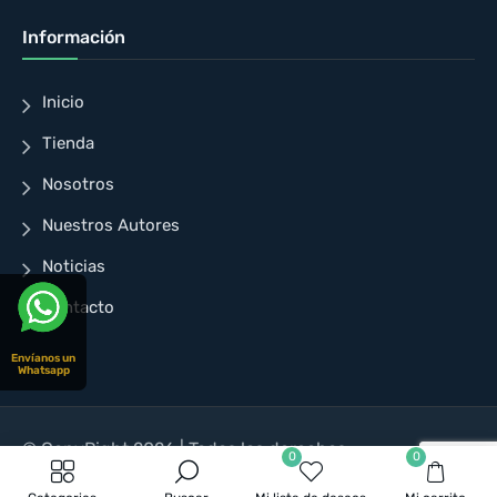
Información
Inicio
Tienda
Nosotros
Nuestros Autores
Noticias
Contacto
Envíanos un
Whatsapp
© CopyRight 2026 | Todos los derechos
0
0
reservados | Diseñado para Cuellar Ayala