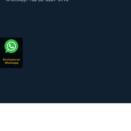
Envíanos un
Whatsapp
© CopyRight 2026 | Todos los derechos reservados | Dise