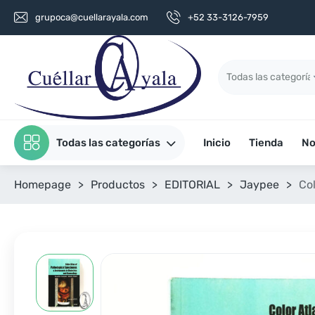
grupoca@cuellarayala.com
+52 33-3126-7959
Todas las categorías
Inicio
Tienda
No
Homepage
>
Productos
>
EDITORIAL
>
Jaypee
>
Co