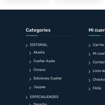
Categories
Mi cue
EDITORIAL
Carrito
Akadia
Mi cue
Cuellar Ayala
Contac
Corpus
Lista d
Ediciones Cuellar
Checko
Jaypee
FAQs
ESPECIALIDADES
Derecho