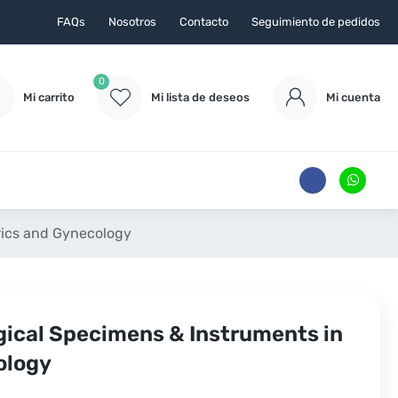
FAQs
Nosotros
Contacto
Seguimiento de pedidos
0
Mi carrito
Mi lista de deseos
Mi cuenta
trics and Gynecology
ogical Specimens & Instruments in
ology