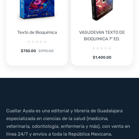
Texto de Bioquimica
VASUDEVAN TEXTO DE
BIOQUIMICA 7ª ED.
$
750.00
$
990.00
$
1,400.00
Cuellar Ayala es una editorial y librería de Guadalajara
especializada en ciencias de la salud (medicina,
veterinaria, odontología, enfermería y más), con venta en
línea 24/7 y envíos a toda la República Mexicana.