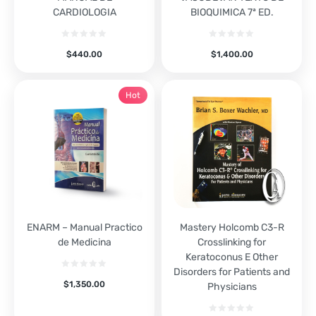
CARDIOLOGIA
BIOQUIMICA 7ª ED.
$
440.00
$
1,400.00
Hot
ENARM – Manual Practico
Mastery Holcomb C3-R
de Medicina
Crosslinking for
Keratoconus E Other
Disorders for Patients and
$
1,350.00
Physicians