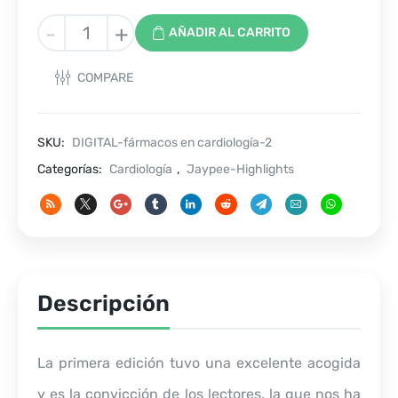
Fármacos
-
+
AÑADIR AL CARRITO
en
cardiología
COMPARE
2da
edición
cantidad
SKU:
DIGITAL-fármacos en cardiología-2
Categorías:
Cardiología
,
Jaypee-Highlights
Descripción
La primera edición tuvo una excelente acogida
y es la convicción de los lectores, la que nos ha