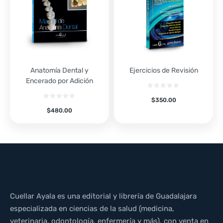
Anatomía Dental y
Ejercicios de Revisión
Encerado por Adición
$
350.00
$
480.00
Cuellar Ayala es una editorial y librería de Guadalajara
especializada en ciencias de la salud (medicina,
veterinaria, odontología, enfermería y más), con venta en