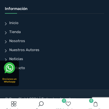
Información
Inicio
Tienda
Nosotros
Nuestros Autores
Noticias
Contacto
Envíanos un
Whatsapp
© CopyRight 2026 | Todos los derechos
0
0
reservados | Diseñado para Cuellar Ayala