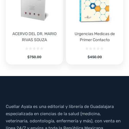
ACERVO DEL DR. MARIO
Urgencias Medicas de
RIVAS SOUZA
Primer Contacto
$
750.00
$
450.00
Cuellar Ayala es una editorial y librería de Guadalajara
especializada en ciencias de la salud (medicina,
veterinaria, odontología, enfermería y más), con venta en
línea 24/7 y envíos a toda la República Mexicana.