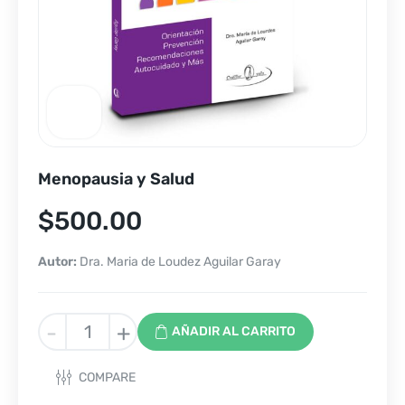
Menopausia y Salud
$
500.00
Autor:
Dra. Maria de Loudez Aguilar Garay
Menopausia
-
+
AÑADIR AL CARRITO
y
Salud
COMPARE
cantidad