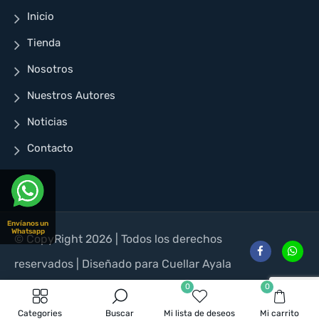
Inicio
Tienda
Nosotros
Nuestros Autores
Noticias
Contacto
Envíanos un
Whatsapp
© CopyRight 2026 | Todos los derechos
reservados | Diseñado para Cuellar Ayala
0
0
Categories
Buscar
Mi lista de deseos
Mi carrito