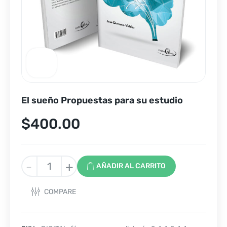
El sueño Propuestas para su estudio
$
400.00
El
-
+
AÑADIR AL CARRITO
sueño
Propuestas
COMPARE
para
su
estudio