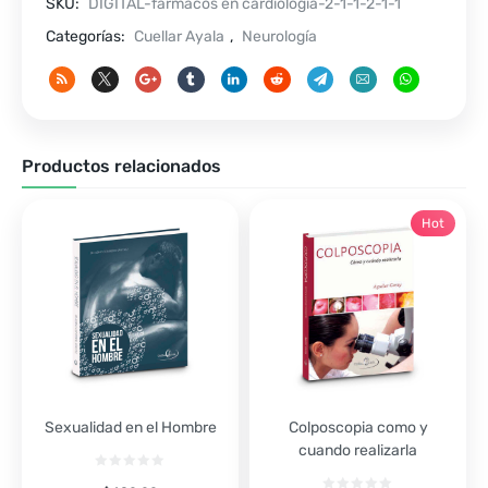
SKU:
DIGITAL-fármacos en cardiología-2-1-1-2-1-1
cantidad
Categorías:
Cuellar Ayala
,
Neurología
Productos relacionados
Hot
Sexualidad en el Hombre
Colposcopia como y
cuando realizarla