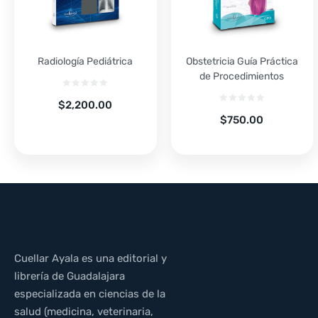
Radiología Pediátrica
Obstetricia Guía Práctica
de Procedimientos
$
2,200.00
$
750.00
Cuellar Ayala es una editorial y
librería de Guadalajara
especializada en ciencias de la
salud (medicina, veterinaria,