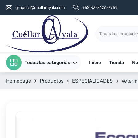
grupoca@cuellarayala.com
+52 33-3126-7959
Todas las categorías
Inicio
Tienda
No
Homepage
>
Productos
>
ESPECIALIDADES
>
Veterin