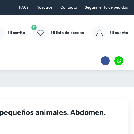
FAQs
Nosotros
Contacto
Seguimiento de pedidos
0
Mi carrito
Mi lista de deseos
Mi cuenta
.
n pequeños animales. Abdomen.