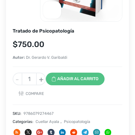
Tratado de Psicopatología
$
750.00
Autor:
Dr. Gerardo V. Garibaldi
Tratado
-
+
AÑADIR AL CARRITO
de
Psicopatología
COMPARE
cantidad
SKU:
9786079274467
Categorías:
Cuellar Ayala
,
Psicopatología