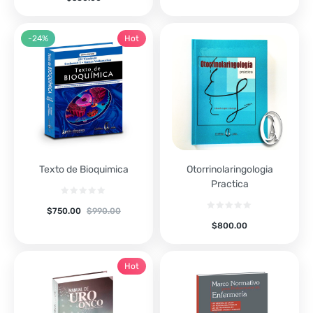
-24%
Hot
Texto de Bioquimica
Otorrinolaringologia
Practica
$
750.00
$
990.00
$
800.00
Hot