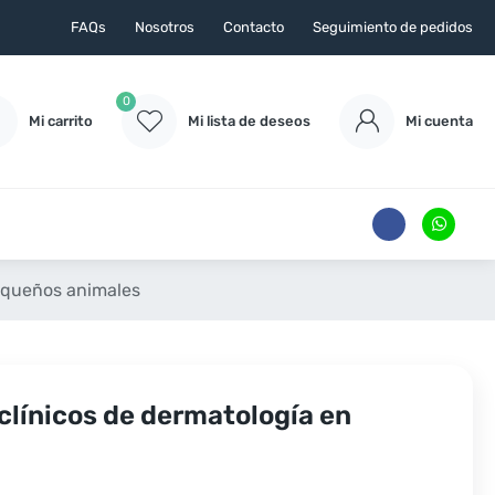
FAQs
Nosotros
Contacto
Seguimiento de pedidos
0
Mi carrito
Mi lista de deseos
Mi cuenta
pequeños animales
clínicos de dermatología en