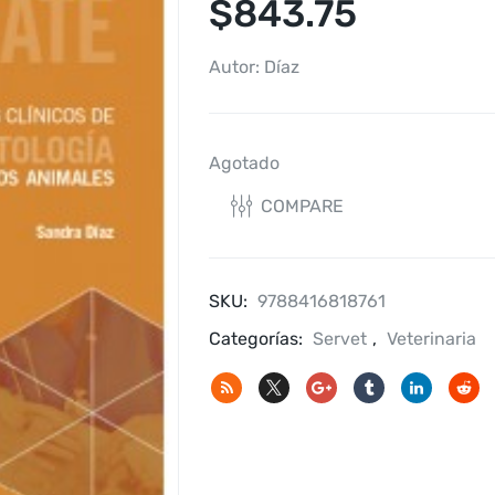
$
843.75
Autor: Díaz
Agotado
COMPARE
SKU:
9788416818761
Categorías:
Servet
,
Veterinaria