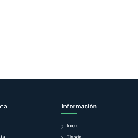
nta
Información
Inicio
nta
Tienda