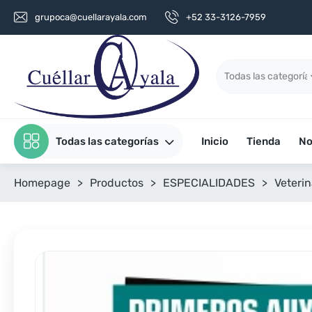
grupoca@cuellarayala.com
+52 33-3126-7959
Todas las categorías
Inicio
Tienda
No
Homepage
>
Productos
>
ESPECIALIDADES
>
Veterin