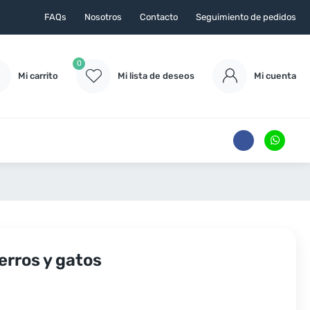
FAQs
Nosotros
Contacto
Seguimiento de pedidos
0
Mi carrito
Mi lista de deseos
Mi cuenta
erros y gatos