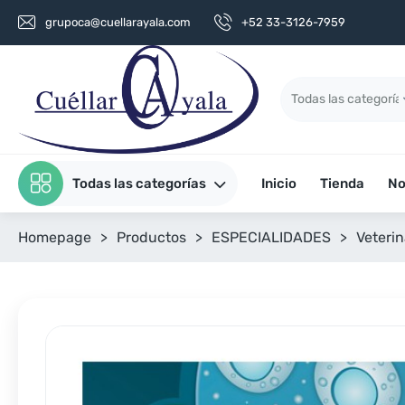
grupoca@cuellarayala.com
+52 33-3126-7959
Todas las categorías
Inicio
Tienda
No
Homepage
>
Productos
>
ESPECIALIDADES
>
Veterin