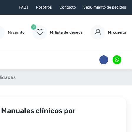
FAQs
Nosotros
Contacto
Seguimiento de pedidos
0
Mi carrito
Mi lista de deseos
Mi cuenta
alidades
 Manuales clínicos por