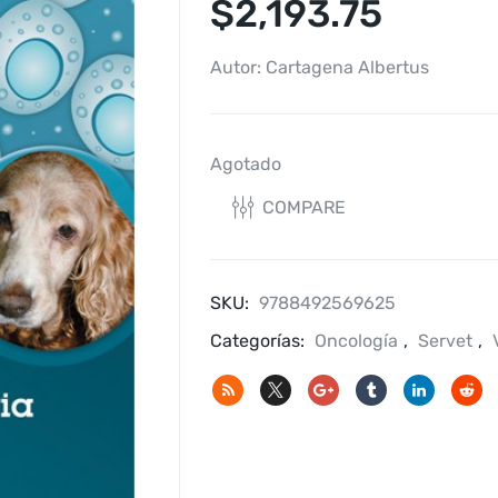
$
2,193.75
Autor: Cartagena Albertus
Agotado
COMPARE
SKU:
9788492569625
Categorías:
Oncología
,
Servet
,