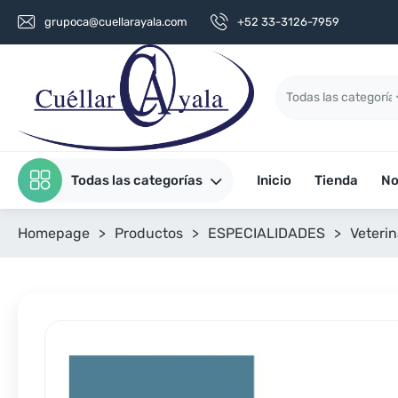
grupoca@cuellarayala.com
+52 33-3126-7959
Todas las categorías
Inicio
Tienda
No
Homepage
>
Productos
>
ESPECIALIDADES
>
Veterin