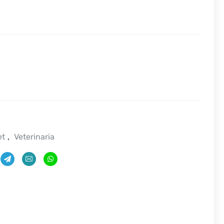
et
,
Veterinaria