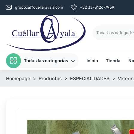
grupoca@cuellarayala.com
+52 33-3126-7959
Todas las categorías
Inicio
Tienda
No
Homepage
>
Productos
>
ESPECIALIDADES
>
Veterin