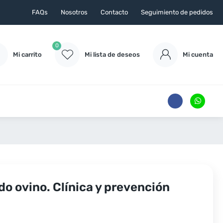
FAQs
Nosotros
Contacto
Seguimiento de pedidos
0
Mi carrito
Mi lista de deseos
Mi cuenta
do ovino. Clínica y prevención