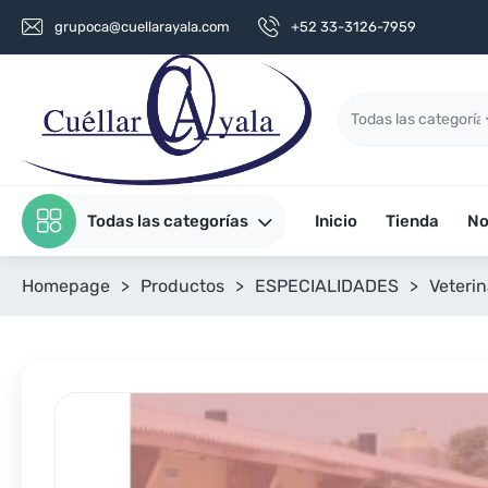
grupoca@cuellarayala.com
+52 33-3126-7959
Todas las categorías
Inicio
Tienda
No
Homepage
>
Productos
>
ESPECIALIDADES
>
Veterin