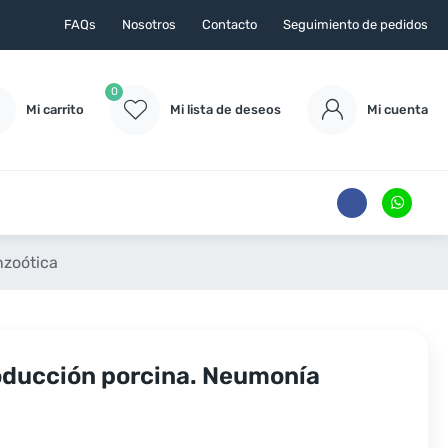
FAQs
Nosotros
Contacto
Seguimiento de pedidos
0
Mi carrito
Mi lista de deseos
Mi cuenta
nzoótica
oducción porcina. Neumonía