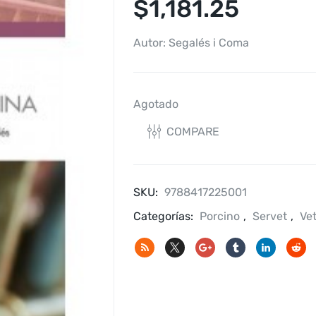
$
1,181.25
Autor: Segalés i Coma
Agotado
COMPARE
SKU:
9788417225001
Categorías:
Porcino
,
Servet
,
Vet