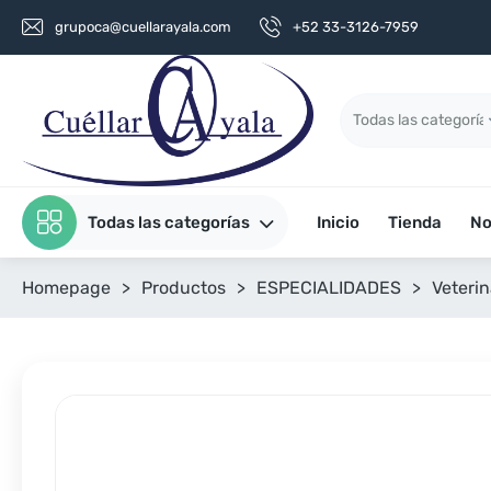
grupoca@cuellarayala.com
+52 33-3126-7959
Todas las categorías
Inicio
Tienda
No
Homepage
>
Productos
>
ESPECIALIDADES
>
Veterin