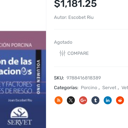
$
1,181.25
Autor: Escobet Riu
Agotado
COMPARE
SKU:
9788416818389
Categorías:
Porcino
,
Servet
,
Vet