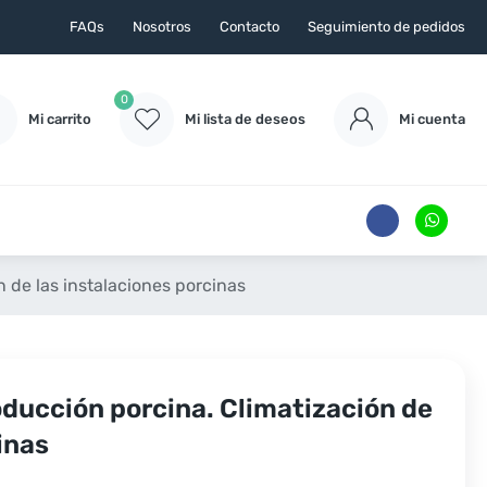
FAQs
Nosotros
Contacto
Seguimiento de pedidos
0
Mi carrito
Mi lista de deseos
Mi cuenta
 de las instalaciones porcinas
oducción porcina. Climatización de
inas