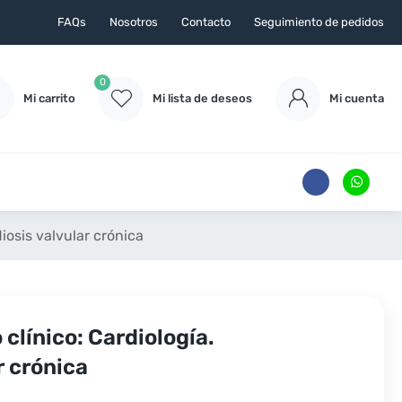
FAQs
Nosotros
Contacto
Seguimiento de pedidos
0
Mi carrito
Mi lista de deseos
Mi cuenta
iosis valvular crónica
clínico: Cardiología.
r crónica