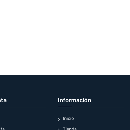
nta
Información
Inicio
nta
Tienda