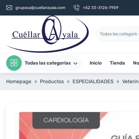
grupoca@cuellarayala.com
+52 33-3126-7959
Todas las categorías
Inicio
Tienda
No
Homepage
>
Productos
>
ESPECIALIDADES
>
Veterin