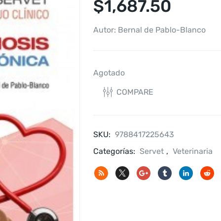
$
1,687.50
Autor: Bernal de Pablo-Blanco
Agotado
COMPARE
SKU:
9788417225643
Categorías:
Servet
,
Veterinaria