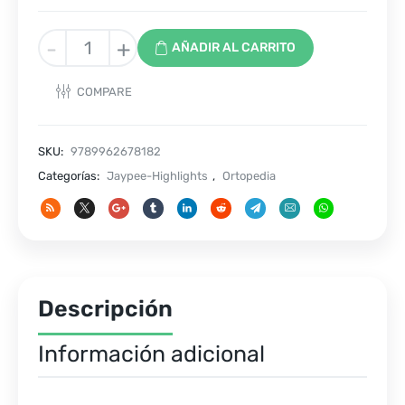
Guia
-
+
AÑADIR AL CARRITO
Quirurgica
Practica
COMPARE
para
Reemplazos
Totales
SKU:
9789962678182
de
Categorías:
Jaypee-Highlights
,
Ortopedia
Rodilla
y
Cadera
cantidad
Descripción
Información adicional