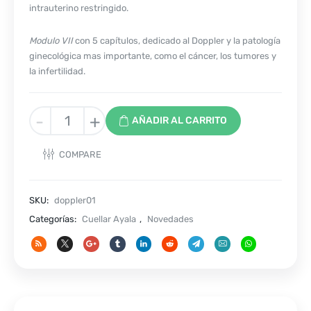
intrauterino restringido.
Modulo VII
con 5 capítulos, dedicado al Doppler y la patología
ginecológica mas importante, como el cáncer, los tumores y
la infertilidad.
GALLO
-
+
AÑADIR AL CARRITO
DOPPLER
MATERNO
COMPARE
Y
GINECOLÓGICO
TOMO
SKU:
doppler01
III
Categorías:
Cuellar Ayala
,
Novedades
cantidad