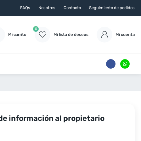
FAQs
Nosotros
Contacto
Seguimiento de pedidos
0
Mi carrito
Mi lista de deseos
Mi cuenta
de información al propietario