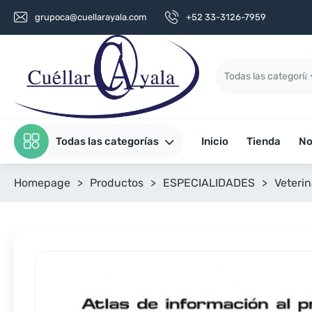
grupoca@cuellarayala.com
+52 33-3126-7959
Todas las categorías
Inicio
Tienda
No
Homepage
>
Productos
>
ESPECIALIDADES
>
Veterin