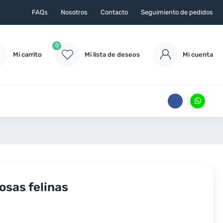
FAQs
Nosotros
Contacto
Seguimiento de pedidos
0
Mi carrito
Mi lista de deseos
Mi cuenta
osas felinas