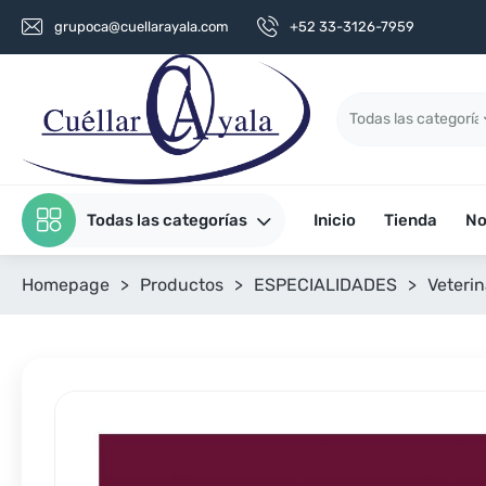
grupoca@cuellarayala.com
+52 33-3126-7959
Todas las categorías
Inicio
Tienda
No
Homepage
>
Productos
>
ESPECIALIDADES
>
Veterin