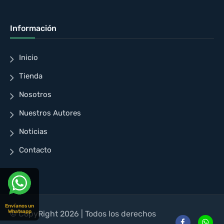
Información
Inicio
Tienda
Nosotros
Nuestros Autores
Noticias
Contacto
Envíanos un
Whatsapp
© CopyRight 2026 | Todos los derechos