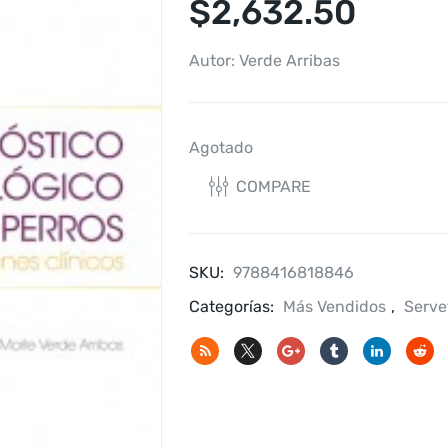
$
2,632.50
Autor: Verde Arribas
Agotado
COMPARE
SKU:
9788416818846
Categorías:
Más Vendidos
,
Serve