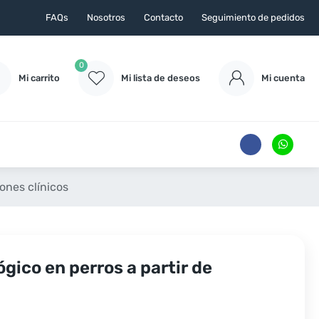
FAQs
Nosotros
Contacto
Seguimiento de pedidos
0
Mi carrito
Mi lista de deseos
Mi cuenta
ones clínicos
gico en perros a partir de