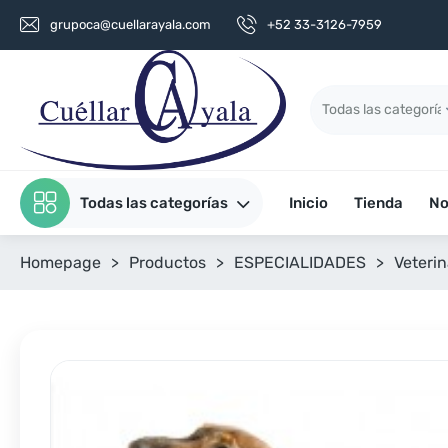
grupoca@cuellarayala.com
+52 33-3126-7959
Todas las categorías
Inicio
Tienda
No
Homepage
>
Productos
>
ESPECIALIDADES
>
Veterin