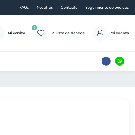
FAQs
Nosotros
Contacto
Seguimiento de pedidos
0
Mi carrito
Mi lista de deseos
Mi cuenta