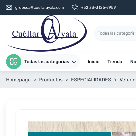
grupoca@cuellarayala.com
+52 33-3126-7959
Todas las categorías
Inicio
Tienda
No
Homepage
>
Productos
>
ESPECIALIDADES
>
Veterin