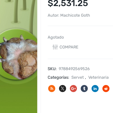
$
2,531.25
Autor: Machicote Goth
Agotado
COMPARE
SKU:
9788492569526
Categorías:
Servet
,
Veterinaria