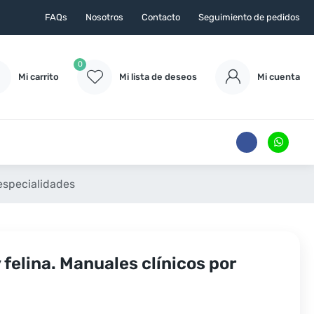
FAQs
Nosotros
Contacto
Seguimiento de pedidos
0
Mi carrito
Mi lista de deseos
Mi cuenta
 especialidades
felina. Manuales clínicos por