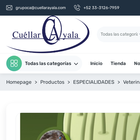
grupoca@cuellarayala.com
+52 33-3126-7959
Todas las categorías
Inicio
Tienda
No
Homepage
>
Productos
>
ESPECIALIDADES
>
Veterin