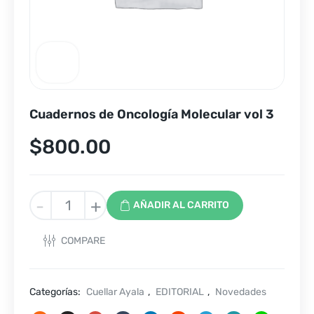
Cuadernos de Oncología Molecular vol 3
$
800.00
Cuadernos
-
+
AÑADIR AL CARRITO
de
Oncología
COMPARE
Molecular
vol
3
Categorías:
Cuellar Ayala
,
EDITORIAL
,
Novedades
cantidad