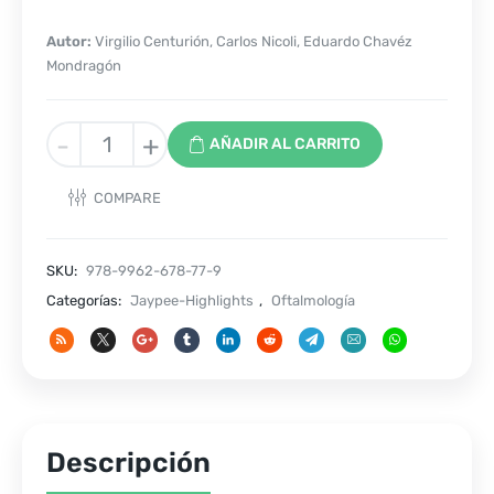
Autor:
Virgilio Centurión, Carlos Nicoli, Eduardo Chavéz
Mondragón
Cristalino
-
+
AÑADIR AL CARRITO
de
las
COMPARE
Américas
cantidad
SKU:
978-9962-678-77-9
Categorías:
Jaypee-Highlights
,
Oftalmología
Descripción