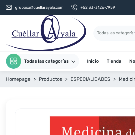
grupoca@cuellarayala.com
+52 33-3126-7959
Todas las categorías
Inicio
Tienda
No
Homepage
>
Productos
>
ESPECIALIDADES
>
Medici