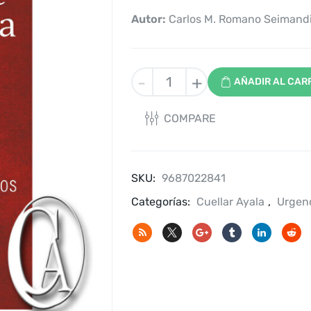
Autor:
Carlos M. Romano Seimandi 
Medicina
-
+
AÑADIR AL CAR
de
emergencia
COMPARE
cantidad
SKU:
9687022841
Categorías:
Cuellar Ayala
,
Urgen