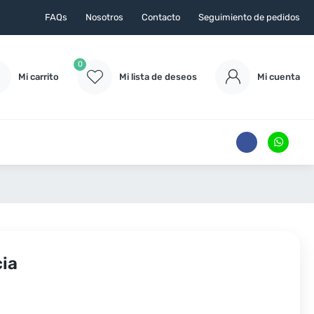
FAQs
Nosotros
Contacto
Seguimiento de pedidos
0
Mi carrito
Mi lista de deseos
Mi cuenta
ia