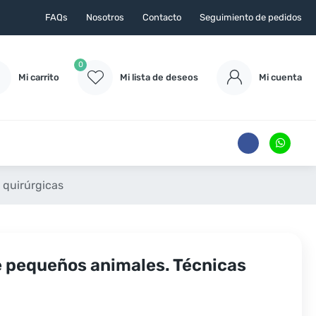
FAQs
Nosotros
Contacto
Seguimiento de pedidos
0
Mi carrito
Mi lista de deseos
Mi cuenta
 quirúrgicas
de pequeños animales. Técnicas