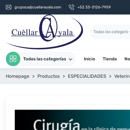
grupoca@cuellarayala.com
+52 33-3126-7959
Todas las categorías
Inicio
Tienda
No
Homepage
>
Productos
>
ESPECIALIDADES
>
Veterin