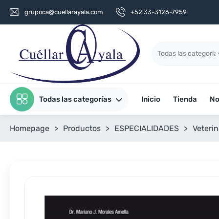
grupoca@cuellarayala.com
+52 33-3126-7959
Todas las categorías
Inicio
Tienda
No
Homepage
>
Productos
>
ESPECIALIDADES
>
Veterin