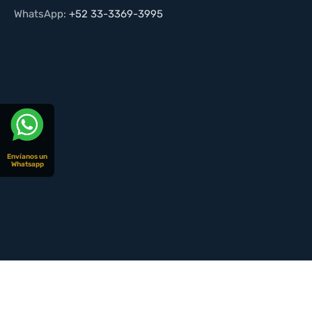
WhatsApp:
+52 33-3369-3995
Envíanos un
Whatsapp
© CopyRight 2026 | Todos los derechos reservados | Dise