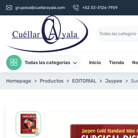
grupoca@cuellarayala.com
+52 33-3126-7959
Todas las categorías
Inicio
Tienda
No
Homepage
>
Productos
>
EDITORIAL
>
Jaypee
>
Sur